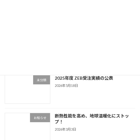
続きを読む
最近の投稿
空間デザイン通信 Vol.33
新着!!
ニュースレター
2026年8月7日
2025年度 ZEB受注実績の公表
未分類
2026年5月18日
断熱性能を高め、地球温暖化にストッ
お知らせ
プ！
2026年3月3日