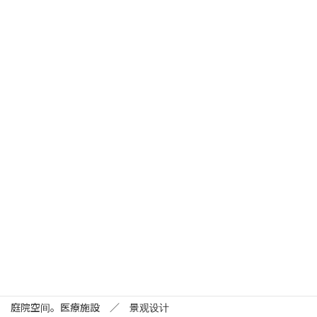
和之里医院中庭改建
なごみの里病院中庭改修
京都市的高龄者疗养医院。对院内三处内部庭院实施更新设计，引
入枯山水、和风景观等疗愈元素，打造兼具文化意境与疗愈氛围的
庭院空间。医療施設 ／ 景观设计